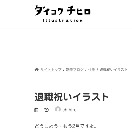
コ
ナ
ン
ビ
テ
ゲ
ン
ー
ツ
シ
へ
ョ
ス
ン
キ
に
ッ
移
プ
動
サイトトップ
制作ブログ
仕事
退職祝いイラスト
退職祝いイラスト
最
chihiro
終
更
新
どうしよう…もう2月ですよ。
日