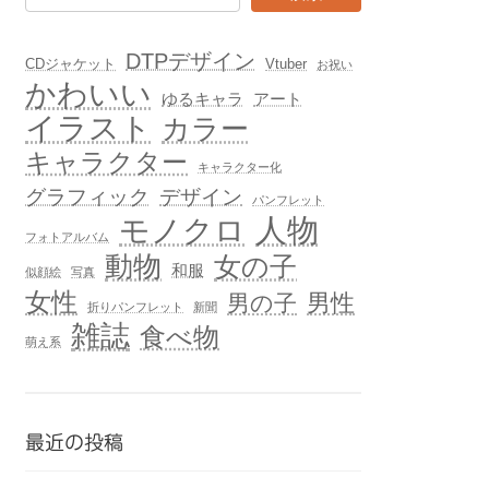
DTPデザイン
CDジャケット
Vtuber
お祝い
かわいい
ゆるキャラ
アート
イラスト
カラー
キャラクター
キャラクター化
グラフィック
デザイン
パンフレット
人物
モノクロ
フォトアルバム
動物
女の子
和服
似顔絵
写真
女性
男性
男の子
折りパンフレット
新聞
雑誌
食べ物
萌え系
最近の投稿