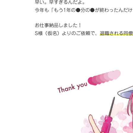
早い。早すぎるんだよ。
時
:
今年も「もう1年の●分の●が終わったんだ
お仕事納品しました！
S様（仮名）よりのご依頼で、
退職される同僚