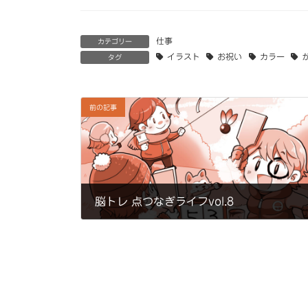
仕事
カテゴリー
イラスト
お祝い
カラー
タグ
前の記事
脳トレ 点つなぎライフvol.8