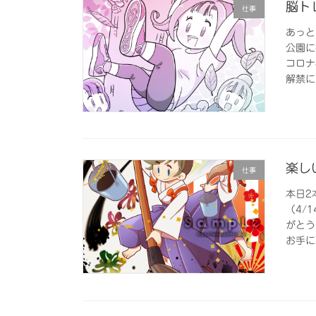
脳トレ
仕事
あっと
公園に
コロナ
解禁に
楽し
仕事
本日2
（4/
がとう
お手に