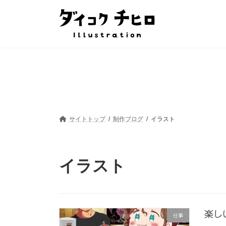
コ
ナ
ン
ビ
テ
ゲ
ン
ー
ツ
シ
へ
ョ
ス
ン
キ
に
ッ
移
プ
動
サイトトップ
制作ブログ
イラスト
イラスト
楽し
仕事