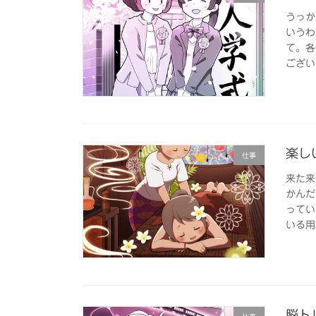
うっか
いうわ
て。各
ござい
楽し
仕事
来た来
かんだ
ってい
いる用
脳トレ