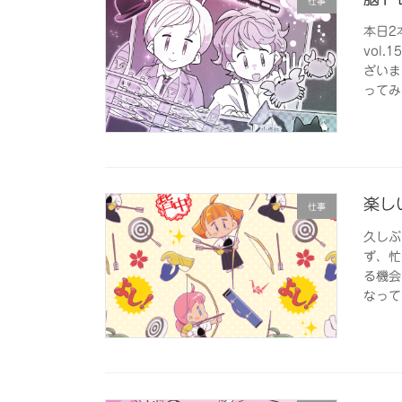
仕事
本日2
vol
ざいま
ってみ
楽し
仕事
久しぶ
ず、忙
る機会
なって