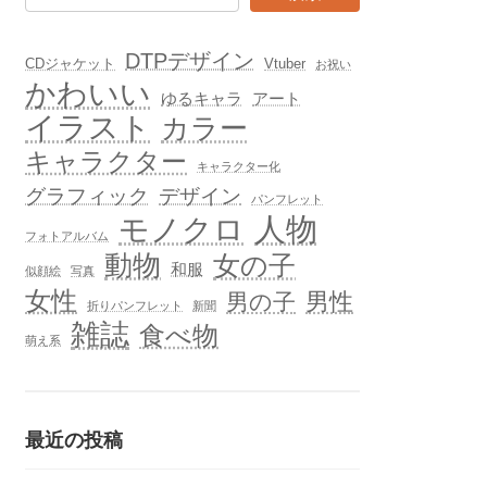
DTPデザイン
CDジャケット
Vtuber
お祝い
かわいい
ゆるキャラ
アート
イラスト
カラー
キャラクター
キャラクター化
グラフィック
デザイン
パンフレット
人物
モノクロ
フォトアルバム
動物
女の子
和服
似顔絵
写真
女性
男性
男の子
折りパンフレット
新聞
雑誌
食べ物
萌え系
最近の投稿